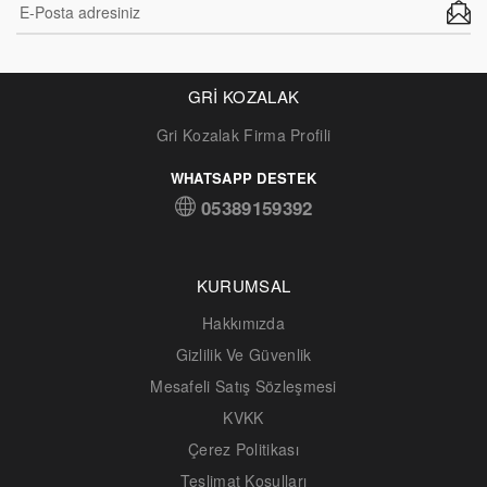
GRİ KOZALAK
Gri Kozalak Firma Profili
WHATSAPP DESTEK
05389159392
KURUMSAL
Hakkımızda
Gizlilik Ve Güvenlik
Mesafeli Satış Sözleşmesi
KVKK
Çerez Politikası
Teslimat Koşulları